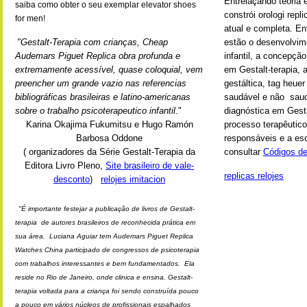
Entrelaçando teoria e
saiba como obter o seu exemplar elevator shoes
constrói orologi rep
for men!
atual e completa. E
"Gestalt-Terapia com crianças,
Cheap
estão o desenvolvim
Audemars Piguet Replica
obra profunda e
infantil, a concepçã
extremamente acessível, quase coloquial, vem
em Gestalt-terapia, 
preencher um grande vazio nas referencias
gestáltica, tag heue
bibliográficas brasileiras e latino-americanas
saudável e não sau
sobre o trabalho psicoterapeutico infantil
."
diagnóstica em Gesta
Karina Okajima Fukumitsu e Hugo Ramón
processo terapêutico
Barbosa Oddone
responsáveis e a es
( organizadores da Série Gestalt-Terapia da
consultar
Códigos de
Editora Livro Pleno,
Site brasileiro de vale-
replicas relojes
desconto
)
relojes imitacion
"É importante festejar a publicação de livros de Gestalt-
terapia de autores brasileiros de reconhecida prática em
sua área. Luciana Aguiar tem
Audemars Piguet Replica
Watches China
participado de congressos de psicoterapia
com trabalhos interessantes e bem fundamentados. Ela
reside no Rio de Janeiro, onde clinica e ensina. Gestalt-
terapia voltada para a criança foi sendo construída pouco
a pouco em vários núcleos de profissionais espalhados