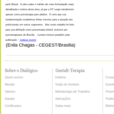
pelo Brasil. A eles cabe o mérito de uma formulação mais
detalhada
e teórica desta área, já que a GT surgiu inicialmente
apenas como psicoterapia para adultos. É certo que sua
fundamentação estabeleceu linhas mestras para a atuação dos
profissionais em outros segmentos. Mas muito trabalho foi feito
para sua definição como psicoterapia infantil, inclusive por
psicoterapeutas de Brasília. Luciana merece parabéns pela
publicação."
replique montre
(Enila Chagas - CEGEST/Brasilia)
Quem somos
História
Curso
Missão
Visão do Homem
Event
Valores
Metodologia de Trabalho
Fóru
Equipe
Aplicações
Publi
Certificados
Saiba mais
Biblio